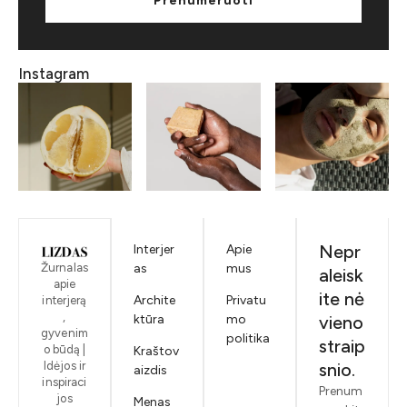
Prenumeruoti
Instagram
Nepr
Interjer
Apie
Žurnalas
as
mus
aleisk
apie
ite nė
Archite
Privatu
interjerą
,
ktūra
mo
vieno
gyvenim
politika
straip
o būdą |
Kraštov
Idėjos ir
snio.
aizdis
inspiraci
Prenum
jos
Menas