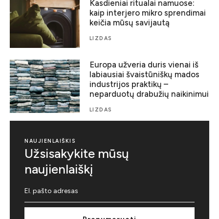
Kasdieniai ritualai namuose:
kaip interjero mikro sprendimai
keičia mūsų savijautą
LIZDAS
Europa užveria duris vienai iš
labiausiai švaistūniškų mados
industrijos praktikų –
neparduotų drabužių naikinimui
LIZDAS
NAUJIENLAIŠKIS
Užsisakykite mūsų
naujienlaiškį