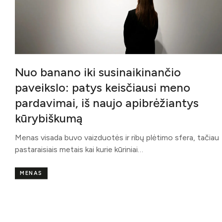
Nuo banano iki susinaikinančio
paveikslo: patys keisčiausi meno
pardavimai, iš naujo apibrėžiantys
kūrybiškumą
Menas visada buvo vaizduotės ir ribų plėtimo sfera, tačiau
pastaraisiais metais kai kurie kūriniai…
MENAS