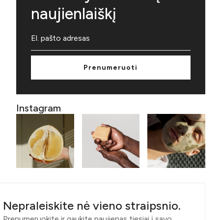
naujienlaiškį
Prenumeruoti
Instagram
Nepraleiskite nė vieno straipsnio.
Prenumeruokite ir gaukite naujienas tiesiai į savo