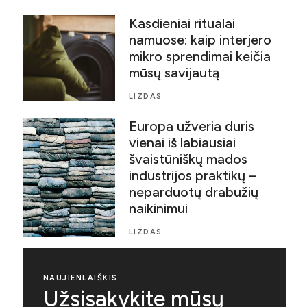
Kasdieniai ritualai
namuose: kaip interjero
mikro sprendimai keičia
mūsų savijautą
LIZDAS
Europa užveria duris
vienai iš labiausiai
švaistūniškų mados
industrijos praktikų –
neparduotų drabužių
naikinimui
LIZDAS
NAUJIENLAIŠKIS
Užsisakykite mūsų