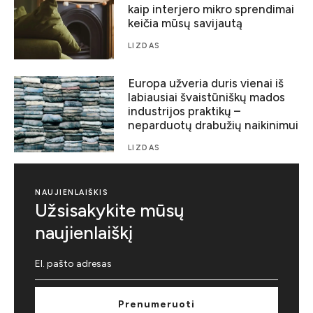
kaip interjero mikro sprendimai
keičia mūsų savijautą
LIZDAS
Europa užveria duris vienai iš
labiausiai švaistūniškų mados
industrijos praktikų –
neparduotų drabužių naikinimui
LIZDAS
NAUJIENLAIŠKIS
Užsisakykite mūsų
naujienlaiškį
Prenumeruoti