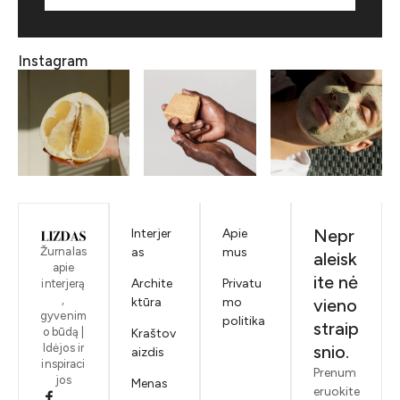
Instagram
Nepr
Interjer
Apie
Žurnalas
as
mus
aleisk
apie
ite nė
Archite
Privatu
interjerą
,
ktūra
mo
vieno
gyvenim
politika
straip
o būdą |
Kraštov
Idėjos ir
snio.
aizdis
inspiraci
Prenum
jos
Menas
eruokite