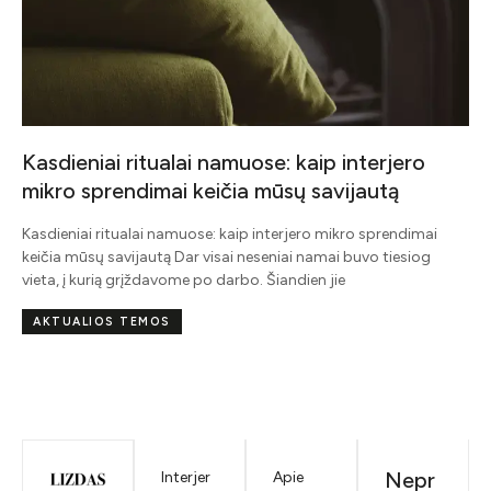
sdieniai ritualai namuose: kaip interjero
kro sprendimai keičia mūsų savijautą
dieniai ritualai namuose: kaip interjero mikro sprendimai
čia mūsų savijautą Dar visai neseniai namai buvo tiesiog
ta, į kurią grįždavome po darbo. Šiandien jie
KTUALIOS TEMOS
Nepr
Interjer
Apie