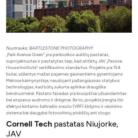
Nuotrauka: BARTLESTONE PHOTOGRAPHY
„Park Avenue Green“ yra penkiolikos aukštų pastatas,
suprojektuotas ir pastatytas taip, kad atitiktų JAV „Passive
House Institute“ sertifikavimo standartus. Projekte yra 154
butai, siūlantys mažas pajamas gaunantiems gyventojams
Melrose kaimynystėje, naudojant pažangiausias statybos
technologijas, kad būtų sukurta aplinkai draugiška
bendruomenė. Pastato fasadas yra kruopščiai užsandarintas
bei atsparus audroms ir drėgmei. Be to, projekte įrengta itin
efektyvi kintamo šaltnešio srauto (VRF) šildymo ir vėsinimo
sistema bei daugybė fotovoltinių plokščių ant stogo.
Cornell Tech
pastatas Niujorke,
JAV