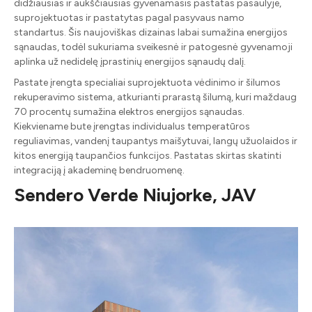
didžiausias ir aukščiausias gyvenamasis pastatas pasaulyje,
suprojektuotas ir pastatytas pagal pasyvaus namo
standartus. Šis naujoviškas dizainas labai sumažina energijos
sąnaudas, todėl sukuriama sveikesnė ir patogesnė gyvenamoji
aplinka už nedidelę įprastinių energijos sąnaudų dalį.
Pastate įrengta specialiai suprojektuota vėdinimo ir šilumos
rekuperavimo sistema, atkurianti prarastą šilumą, kuri maždaug
70 procentų sumažina elektros energijos sąnaudas.
Kiekviename bute įrengtas individualus temperatūros
reguliavimas, vandenį taupantys maišytuvai, langų užuolaidos ir
kitos energiją taupančios funkcijos. Pastatas skirtas skatinti
integraciją į akademinę bendruomenę.
Sendero Verde Niujorke, JAV