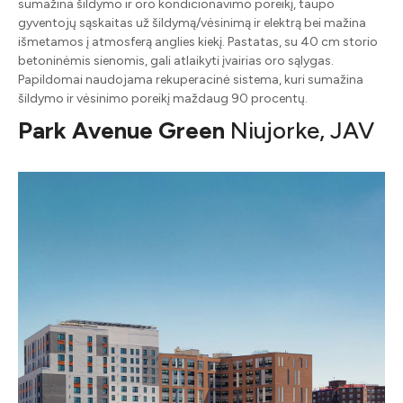
sumažina šildymo ir oro kondicionavimo poreikį, taupo
gyventojų sąskaitas už šildymą/vėsinimą ir elektrą bei mažina
išmetamos į atmosferą anglies kiekį. Pastatas, su 40 cm storio
betoninėmis sienomis, gali atlaikyti įvairias oro sąlygas.
Papildomai naudojama rekuperacinė sistema, kuri sumažina
šildymo ir vėsinimo poreikį maždaug 90 procentų.
Park Avenue Green
Niujorke, JAV