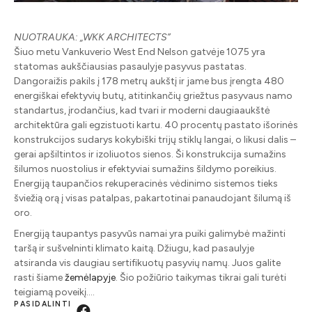
NUOTRAUKA: „WKK ARCHITECTS”
Šiuo metu Vankuverio West End Nelson gatvėje 1075 yra
statomas aukščiausias pasaulyje pasyvus pastatas.
Dangoraižis pakils į 178 metrų aukštį ir jame bus įrengta 480
energiškai efektyvių butų, atitinkančių griežtus pasyvaus namo
standartus, įrodančius, kad tvari ir moderni daugiaaukštė
architektūra gali egzistuoti kartu. 40 procentų pastato išorinės
konstrukcijos sudarys kokybiški trijų stiklų langai, o likusi dalis –
gerai apšiltintos ir izoliuotos sienos. Ši konstrukcija sumažins
šilumos nuostolius ir efektyviai sumažins šildymo poreikius.
Energiją taupančios rekuperacinės vėdinimo sistemos tieks
šviežią orą į visas patalpas, pakartotinai panaudojant šilumą iš
oro.
Energiją taupantys pasyvūs namai yra puiki galimybė mažinti
taršą ir sušvelninti klimato kaitą. Džiugu, kad pasaulyje
atsiranda vis daugiau sertifikuotų pasyvių namų. Juos galite
rasti šiame
žemėlapyje
. Šio požiūrio taikymas tikrai gali turėti
teigiamą poveikį….
PASIDALINTI