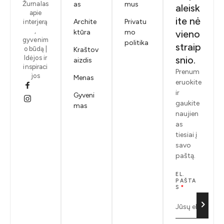
Žurnalas
as
mus
aleisk
apie
ite nė
Archite
Privatu
interjerą
,
ktūra
mo
vieno
gyvenim
politika
straip
o būdą |
Kraštov
Idėjos ir
snio.
aizdis
inspiraci
Prenum
jos
Menas
eruokite
ir
Gyveni
gaukite
mas
naujien
as
tiesiai į
savo
paštą.
EL.
PAŠTA
S