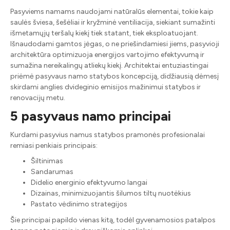
Pasyviems namams naudojami natūralūs elementai, tokie kaip
saulės šviesa, šešėliai ir kryžminė ventiliacija, siekiant sumažinti
išmetamųjų teršalų kiekį tiek statant, tiek eksploatuojant.
Išnaudodami gamtos jėgas, o ne priešindamiesi jiems, pasyvioji
architektūra optimizuoja energijos vartojimo efektyvumą ir
sumažina nereikalingų atliekų kiekį. Architektai entuziastingai
priėmė pasyvaus namo statybos koncepciją, didžiausią dėmesį
skirdami anglies dvideginio emisijos mažinimui statybos ir
renovacijų metu.
5 pasyvaus namo principai
Kurdami pasyvius namus statybos pramonės profesionalai
remiasi penkiais principais:
Šiltinimas
Sandarumas
Didelio energinio efektyvumo langai
Dizainas, minimizuojantis šilumos tiltų nuotėkius
Pastato vėdinimo strategijos
Šie principai papildo vienas kitą, todėl gyvenamosios patalpos