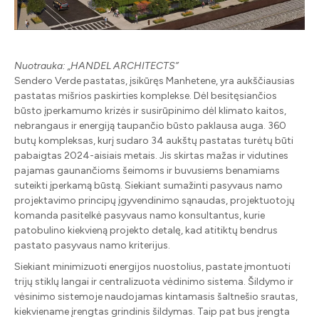
Nuotrauka: „HANDEL ARCHITECTS”
Sendero Verde pastatas, įsikūręs Manhetene, yra aukščiausias
pastatas mišrios paskirties komplekse. Dėl besitęsiančios
būsto įperkamumo krizės ir susirūpinimo dėl klimato kaitos,
nebrangaus ir energiją taupančio būsto paklausa auga. 360
butų kompleksas, kurį sudaro 34 aukštų pastatas turėtų būti
pabaigtas 2024-aisiais metais. Jis skirtas mažas ir vidutines
pajamas gaunančioms šeimoms ir buvusiems benamiams
suteikti įperkamą būstą. Siekiant sumažinti pasyvaus namo
projektavimo principų įgyvendinimo sąnaudas, projektuotojų
komanda pasitelkė pasyvaus namo konsultantus, kurie
patobulino kiekvieną projekto detalę, kad atitiktų bendrus
pastato pasyvaus namo kriterijus.
Siekiant minimizuoti energijos nuostolius, pastate įmontuoti
trijų stiklų langai ir centralizuota vėdinimo sistema. Šildymo ir
vėsinimo sistemoje naudojamas kintamasis šaltnešio srautas,
kiekviename įrengtas grindinis šildymas. Taip pat bus įrengta