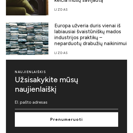
keičia mūsų savijautą
LIZDAS
Europa užveria duris vienai iš
labiausiai švaistūniškų mados
industrijos praktikų –
neparduotų drabužių naikinimui
LIZDAS
NAUJIENLAIŠKIS
Užsisakykite mūsų
naujienlaiškį
Prenumeruoti