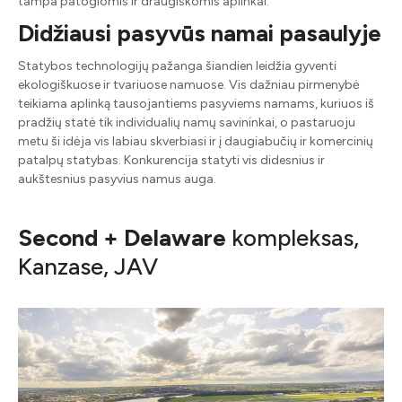
tampa patogiomis ir draugiškomis aplinkai.
Didžiausi pasyvūs namai pasaulyje
Statybos technologijų pažanga šiandien leidžia gyventi
ekologiškuose ir tvariuose namuose. Vis dažniau pirmenybė
teikiama aplinką tausojantiems pasyviems namams, kuriuos iš
pradžių statė tik individualių namų savininkai, o pastaruoju
metu ši idėja vis labiau skverbiasi ir į daugiabučių ir komercinių
patalpų statybas. Konkurencija statyti vis didesnius ir
aukštesnius pasyvius namus auga.
Second + Delaware
kompleksas,
Kanzase, JAV