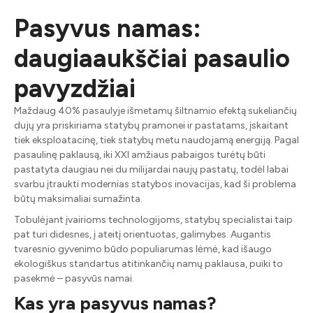
Pasyvus namas:
daugiaaukščiai pasaulio
pavyzdžiai
Maždaug 40% pasaulyje išmetamų šiltnamio efektą sukeliančių
dujų yra priskiriama statybų pramonei ir pastatams, įskaitant
tiek eksploatacinę, tiek statybų metu naudojamą energiją. Pagal
pasaulinę paklausą, iki XXI amžiaus pabaigos turėtų būti
pastatyta daugiau nei du milijardai naujų pastatų, todėl labai
svarbu įtraukti modernias statybos inovacijas, kad ši problema
būtų maksimaliai sumažinta.
Tobulėjant įvairioms technologijoms, statybų specialistai taip
pat turi didesnes, į ateitį orientuotas, galimybes. Augantis
tvaresnio gyvenimo būdo populiarumas lėmė, kad išaugo
ekologiškus standartus atitinkančių namų paklausa, puiki to
pasekmė – pasyvūs namai.
Kas yra pasyvus namas?