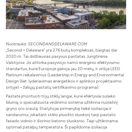
Nuotrauka: SECONDANDDELAWARE.COM
„Second + Delaware“ yra 276 butų kompleksas, baigtas dar
2020 m. Tai didžiausias pasyvus pastatas Jungtinėse
Valstijose. Jis atitinka pasyviojo namo energinio efektyvumo
standartus, kurie Europoje galioja jau 20 metų, ir viršija LEED
Platinum reikalavimus (Leadership in Energy and Environmental
Design (liet. lyderiavimas energetikos ir aplinkos projektavimo
srityje) – žaliųjų pastatų sertifikavimo programa).
Pastate įmontuoti trijų stiklų langai, kurie efektyviai sulaiko
šilumą, o specializuota vėdinimo sistema užtikrina nuolatinį
gryno oro srautą. Statytojai pirmenybę teikė izoliacijai ir
sandarumui, įskaitant stiklo pluošto sluoksnį tarp pastato
fasado vidinio ir išorinio betono sluoksnio. Taip užtikrinama
optimali patalpų temperatūra. Ši papildoma izoliacija