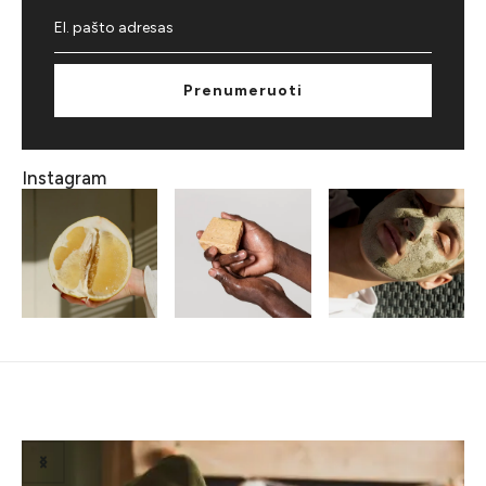
Prenumeruoti
Instagram
Susiję straipsniai