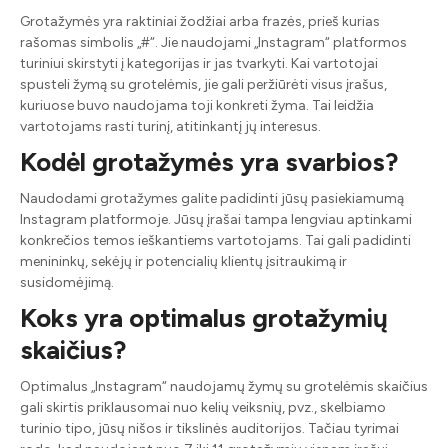
Grotažymės yra raktiniai žodžiai arba frazės, prieš kurias
rašomas simbolis „#“. Jie naudojami „Instagram“ platformos
turiniui skirstyti į kategorijas ir jas tvarkyti. Kai vartotojai
spusteli žymą su grotelėmis, jie gali peržiūrėti visus įrašus,
kuriuose buvo naudojama toji konkreti žyma. Tai leidžia
vartotojams rasti turinį, atitinkantį jų interesus.
Kodėl grotažymės yra svarbios?
Naudodami grotažymes galite padidinti jūsų pasiekiamumą
Instagram platformoje. Jūsų įrašai tampa lengviau aptinkami
konkrečios temos ieškantiems vartotojams. Tai gali padidinti
menininkų, sekėjų ir potencialių klientų įsitraukimą ir
susidomėjimą.
Koks yra optimalus grotažymių
skaičius?
Optimalus „Instagram“ naudojamų žymų su grotelėmis skaičius
gali skirtis priklausomai nuo kelių veiksnių, pvz., skelbiamo
turinio tipo, jūsų nišos ir tikslinės auditorijos. Tačiau tyrimai