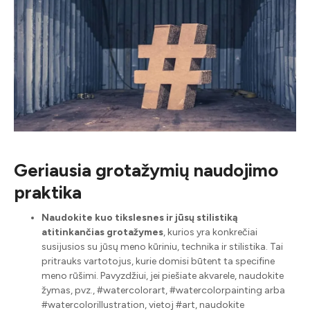
Geriausia grotažymių naudojimo
praktika
Naudokite kuo tikslesnes ir jūsų stilistiką
atitinkančias grotažymes
, kurios yra konkrečiai
susijusios su jūsų meno kūriniu, technika ir stilistika. Tai
pritrauks vartotojus, kurie domisi būtent ta specifine
meno rūšimi. Pavyzdžiui, jei piešiate akvarele, naudokite
žymas, pvz., #watercolorart, #watercolorpainting arba
#watercolorillustration, vietoj #art, naudokite