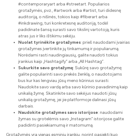
#contemporaryart arba #streetart. Populiarios
grotažymės, pvz., #artwork arba #artist, turi didesnę
auditoriją, o nišinės, tokios kaip #fiberart arba
#inkdrawing, turi konkretesnę auditoriją, todėl
padidinate šansą surasti savo tikslinį vartotoją, kuris
atras jus ir liks ištikimu sekėju.
Nuolat tyrinėkite grotažymes
: prieš naudodami įvairias
grotažymes įvertinkite jų tinkamumą ir populiarumą.
Norėdami rasti naudingiausių, galite naudoti tokius
įrankius kaip „Hashtagify“ arba „All Hashtag“.
Sukurkite savo grotažymę
: Sukūrę savo grotažymę
galite populiarinti savo prekės ženklą, o naudotojams
bus kur kas lengviau jūsų meno kūrinius surasti.
Naudokite savo vardą arba savo kūrinio pavadinimą kaip
unikalią žymę. Skatinkite savo sekėjus naudoti jūsų
unikalią grotažymę, jei jie platformoje dalinasi jūsų
darbais.
Naudokite grotažymes savo istorijose
: naudodami
žymas su grotelėmis savo „Instagram“ istorijose galite
padidinti pasiekiamumą ir matomumą.
Grotažymės yra vienas esminių įrankių, norint pasiekti kuo