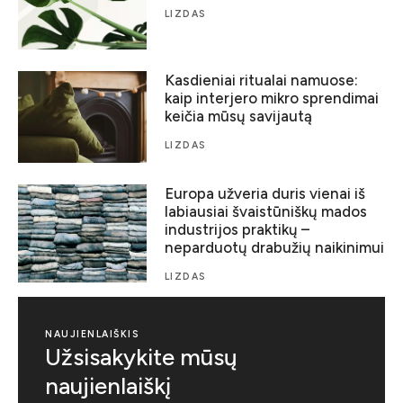
LIZDAS
Kasdieniai ritualai namuose:
kaip interjero mikro sprendimai
keičia mūsų savijautą
LIZDAS
Europa užveria duris vienai iš
labiausiai švaistūniškų mados
industrijos praktikų –
neparduotų drabužių naikinimui
LIZDAS
NAUJIENLAIŠKIS
Užsisakykite mūsų
naujienlaiškį