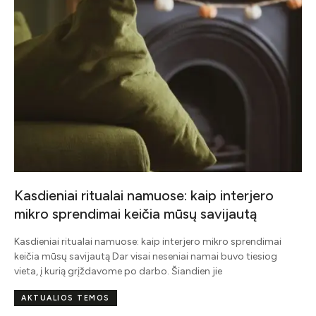
Kasdieniai ritualai namuose: kaip interjero
mikro sprendimai keičia mūsų savijautą
į
Kasdieniai ritualai namuose: kaip interjero mikro sprendimai
keičia mūsų savijautą Dar visai neseniai namai buvo tiesiog
vieta, į kurią grįždavome po darbo. Šiandien jie
AKTUALIOS TEMOS