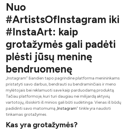
Nuo
#ArtistsOfInstagram iki
#InstaArt: kaip
grotažymės gali padėti
plėsti jūsų meninę
bendruomenę
„Instagram“ šiandien tapo pagrindine platforma menininkams
pristatyti savo darbus, bendrauti su bendraminčiais ir meno
mylėtojais bei reklamuoti save kaip parduodamą produktą.
Tačiau platformoje, kuri turi daugiau nei milijardą aktyvių
vartotojų, išsiskirti iš minios gali būti sudėtinga. Vienas iš būdų
padidinti savo matomumą „
Instagram
” tinkle yra naudoti
tinkamas grotažymes.
Kas yra grotažymės?