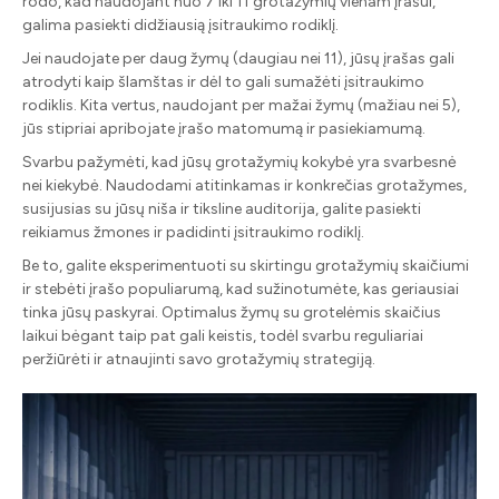
rodo, kad naudojant nuo 7 iki 11 grotažymių vienam įrašui,
galima pasiekti didžiausią įsitraukimo rodiklį.
Jei naudojate per daug žymų (daugiau nei 11), jūsų įrašas gali
atrodyti kaip šlamštas ir dėl to gali sumažėti įsitraukimo
rodiklis. Kita vertus, naudojant per mažai žymų (mažiau nei 5),
jūs stipriai apribojate įrašo matomumą ir pasiekiamumą.
Svarbu pažymėti, kad jūsų grotažymių kokybė yra svarbesnė
nei kiekybė. Naudodami atitinkamas ir konkrečias grotažymes,
susijusias su jūsų niša ir tiksline auditorija, galite pasiekti
reikiamus žmones ir padidinti įsitraukimo rodiklį.
Be to, galite eksperimentuoti su skirtingu grotažymių skaičiumi
ir stebėti įrašo populiarumą, kad sužinotumėte, kas geriausiai
tinka jūsų paskyrai. Optimalus žymų su grotelėmis skaičius
laikui bėgant taip pat gali keistis, todėl svarbu reguliariai
peržiūrėti ir atnaujinti savo grotažymių strategiją.