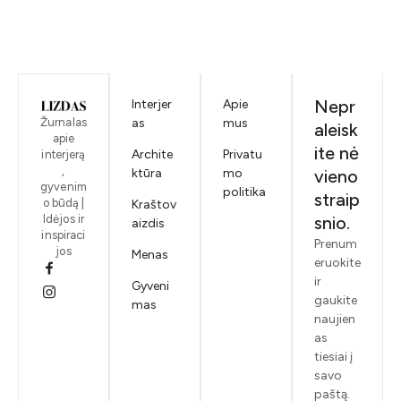
Nepr
Interjer
Apie
Žurnalas
as
mus
aleisk
apie
ite nė
Archite
Privatu
interjerą
,
ktūra
mo
vieno
gyvenim
politika
straip
o būdą |
Kraštov
Idėjos ir
snio.
aizdis
inspiraci
Prenum
jos
Menas
eruokite
ir
Gyveni
gaukite
mas
naujien
as
tiesiai į
savo
paštą.