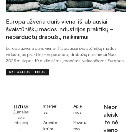
Europa užveria duris vienai iš labiausiai
švaistūniškų mados industrijos praktikų –
neparduotų drabužių naikinimui
Europa užveria duris vienai iš labiausiai švaistūniškų mados
industrijos praktikų – neparduotų drabužių naikinimui Nuo
2026 m. liepos 19 d. didelėms įmonėms, veikiančioms Europos
AKTUALIOS TEMOS
Nepr
Interjer
Apie
Žurnalas
as
mus
aleisk
apie
ite nė
Archite
Privatu
interjerą
,
ktūra
mo
vieno