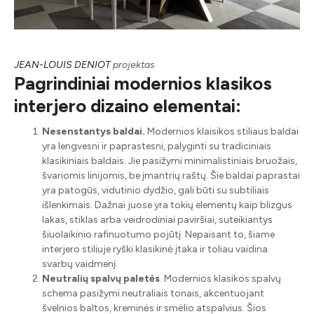
JEAN-LOUIS DENIOT
projektas
Pagrindiniai modernios klasikos
interjero dizaino elementai:
Nesenstantys baldai.
Modernios klaisikos stiliaus baldai
yra lengvesni ir paprastesni, palyginti su tradiciniais
klasikiniais baldais. Jie pasižymi minimalistiniais bruožais,
švariomis linijomis, be įmantrių raštų. Šie baldai paprastai
yra patogūs, vidutinio dydžio, gali būti su subtiliais
išlenkimais. Dažnai juose yra tokių elementų kaip blizgus
lakas, stiklas arba veidrodiniai paviršiai, suteikiantys
šiuolaikinio rafinuotumo pojūtį. Nepaisant to, šiame
interjero stiliuje ryški klasikinė įtaka ir toliau vaidina
svarbų vaidmenį.
Neutralių spalvų paletės
. Modernios klasikos spalvų
schema pasižymi neutraliais tonais, akcentuojant
švelnios baltos, kreminės ir smėlio atspalvius. Šios