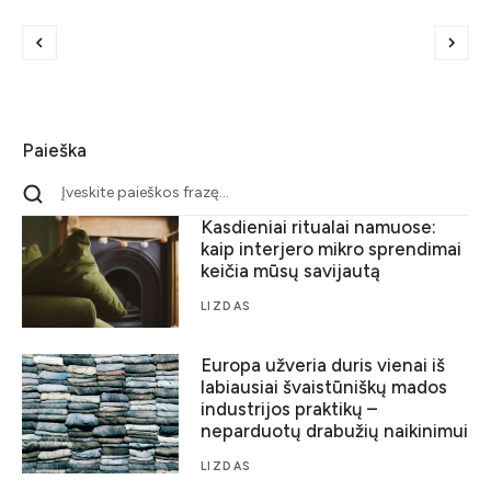
Paieška
Kasdieniai ritualai namuose:
kaip interjero mikro sprendimai
keičia mūsų savijautą
LIZDAS
Europa užveria duris vienai iš
labiausiai švaistūniškų mados
industrijos praktikų –
neparduotų drabužių naikinimui
LIZDAS