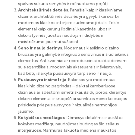
spalvos sukuria ramybės ir rafinuotumo pojūtį.
Architektūrinės detalės
. Panašiai kaip ir klasikiniame
dizaine, architektūrinės detalės yra gyvybiškai svarbi
modernios klasikos interjero sudedamoji dalis. Tokie
elementai kaip karūnų lipdiniai, kasetinės lubos ir
dekoratyvinės juostos naudojami didybės ir
meistriškumo jausmui sužadinti.
Seno ir naujo derinys
. Modernaus klasikinio dizaino
bruožas yra galimybė integruoti senovinius ir šiuolaikinius
elementus. Antikvariniai ar reprodukciniai baldai derinami
su elegantiškais, moderniais aksesuarais ir šviestuvais,
kad būtų išlaikyta pusiausvyra tarp seno ir naujo.
Pusiausvyra ir simetrija
. Balansas yra modernaus
klasikinio dizaino pagrindas – daiktai kambariuose
dažniausiai išdėstomi simetriškai. Baldų poros, derantys
dekoro elementai ir kruopščiai surinktos meno kolekcijos
prisideda prie pusiausvyros ir vizualinės harmonijos
jausmo.
Kokybiškos medžiagos
. Dėmesys detalėms ir aukštos
kokybės medžiagų naudojimas būdingas šio stiliaus
interjeruose. Marmuras, lakuota mediena ir aukštos