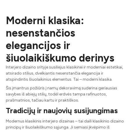
Moderni klasika:
nesenstančios
elegancijos ir
šiuolaikiškumo derinys
Interjero dizaino srityje susiliejus klasikinei ir moderniai estetikai,
atsirado stilius, dvelkiantis nesenstančia elegancija ir
atspindintis šiuolaikinius elementus. Tai – moderni klasika.
Šis įmantrus požiūris į namų dekoravimą suderina geriausias
savybes iš abiejų stilių, todėl erdvės tampa rafinuotos,
prašmatnios, tačiau kartu ir praktiškos.
Tradicijų ir naujovių susijungimas
Modernus klasikinis interjero dizainas – tai daili klasikinio dizaino
principų ir šiuolaikiškumo sąjunga. Ji semiasi įkvėpimo iš