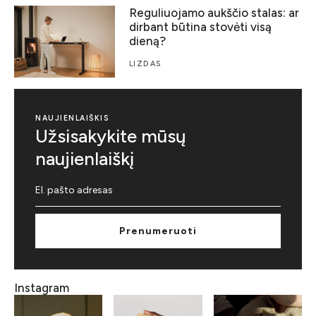
Reguliuojamo aukščio stalas: ar
dirbant būtina stovėti visą
dieną?
LIZDAS
NAUJIENLAIŠKIS
Užsisakykite mūsų
naujienlaiškį
Prenumeruoti
Instagram