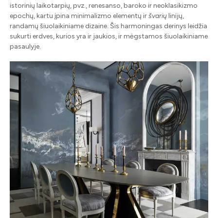
istorinių laikotarpių, pvz., renesanso, baroko ir neoklasikizmo
epochų, kartu įpina minimalizmo elementų ir
švarių
linijų,
randamų šiuolaikiniame dizaine. Šis harmoningas derinys leidžia
sukurti erdves, kurios yra ir jaukios, ir mėgstamos šiuolaikiniame
pasaulyje.