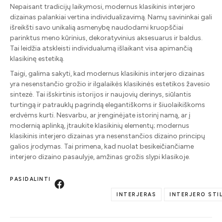
Nepaisant tradicijų laikymosi, modernus klasikinis interjero
dizainas palankiai vertina individualizavimą. Namų savininkai gali
išreikšti savo unikalią asmenybę naudodami kruopščiai
parinktus meno kūrinius, dekoratyvinius aksesuarus ir baldus.
Tai leidžia atskleisti individualumą išlaikant visa apimančią
klasikinę estetiką.
Taigi, galima sakyti, kad modernus klasikinis interjero dizainas
yra nesenstančio grožio ir ilgalaikės klasikinės estetikos žavesio
sintezė. Tai išskirtinis istorijos ir naujovių derinys, siūlantis
turtingą ir patrauklų pagrindą elegantiškoms ir šiuolaikiškoms
erdvėms kurti. Nesvarbu, ar įrenginėjate istorinį namą, ar į
modernią aplinką, įtraukite klasikinių elementų; modernus
klasikinis interjero dizainas yra nesenstančios dizaino principų
galios įrodymas. Tai primena, kad nuolat besikeičiančiame
interjero dizaino pasaulyje, amžinas grožis slypi klasikoje.
PASIDALINTI
INTERJERAS
INTERJERO STIL