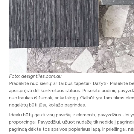
Foto: designtiles.com.au
Pradėkite nuo sienų: ar tai bus tapetai? Dažyti? Prisekite b
apsispręsti dėl konkretaus stiliaus. Prisekite audinių pavyzd
nuotraukas iš žurnalų ar katalogų. Galbūt yra tam tikras elem
negalėtų būti jūsų koliažo pagrindas.
Idealu būtų gauti visų paviršių ir elementų pavyzdžius. Jei y
proporcingai. Pavyzdžiui, užuot nudažę tik nedidelį pagrindi
pagrindą dėkite tos spalvos popieriaus lapą. Ir priešingai, 