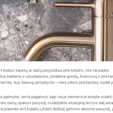
et kokius tapetų ar dažų pavyzdžius prie koliažo, nes tai padės
žius baldams ir užuolaidoms, pridėkite grindų, šviestuvų ir prieta
entas, kurį tiesiog įsimylėjote – nėra jokios priežasties, kodėl j
ra galimybė, verta pagalvoti, kaip visus elementus koliaže sudėti
nės sienų spalvos pavyzdį, nudažykite atsarginę lentos dalį arba
nėra prasmės ant koliažo uždėti didžiulį geltono aksomo pavyzdį, j