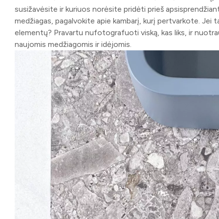
susižavėsite ir kuriuos norėsite pridėti prieš apsisprendžian
medžiagas, pagalvokite apie kambarį, kurį pertvarkote. Jei t
elementų? Pravartu nufotografuoti viską, kas liks, ir nuotr
naujomis medžiagomis ir idėjomis.