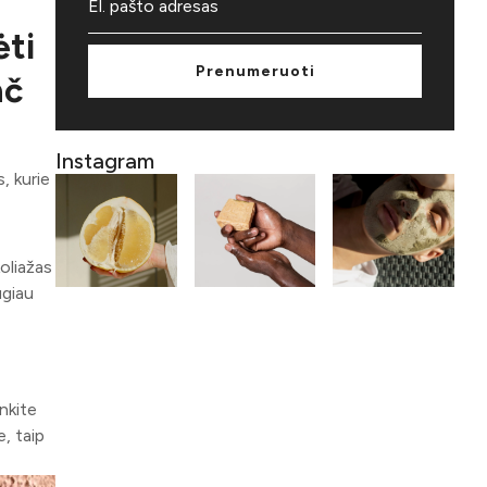
ėti
Prenumeruoti
ač
Instagram
, kurie
koliažas
ugiau
nkite
, taip