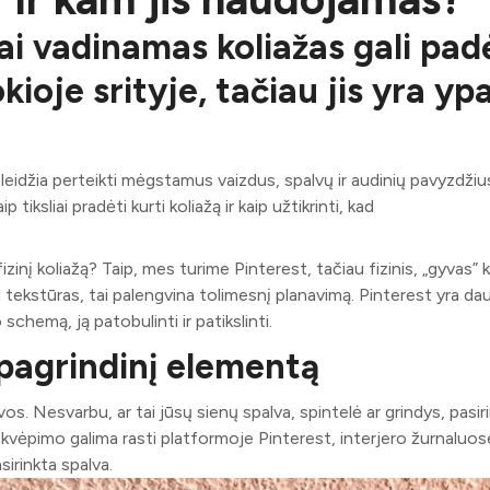
ai vadinamas koliažas gali pad
kioje srityje, tačiau jis yra yp
leidžia perteikti mėgstamus vaizdus, ​​spalvų ir audinių pavyzdžius
 tiksliai pradėti kurti koliažą ir kaip užtikrinti, kad
fizinį koliažą? Taip, mes turime Pinterest, tačiau fizinis, „gyvas” 
 tekstūras, tai palengvina tolimesnį planavimą. Pinterest yra da
schemą, ją patobulinti ir patikslinti.
 pagrindinį elementą
. Nesvarbu, ar tai jūsų sienų spalva, spintelė ar grindys, pasiri
 Įkvėpimo galima rasti platformoje Pinterest, interjero žurnaluose
sirinkta spalva.