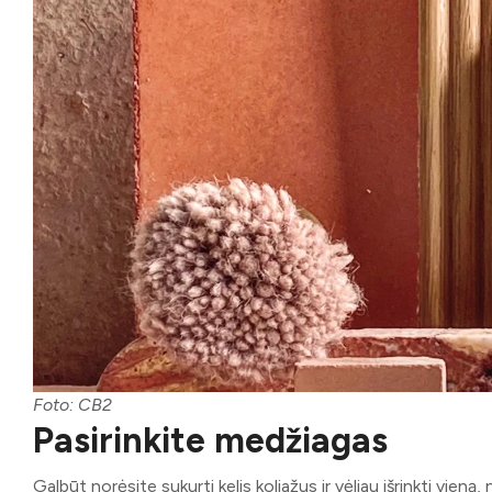
Foto: CB2
Pasirinkite medžiagas
Galbūt norėsite sukurti kelis koliažus ir vėliau išrinkti vieną