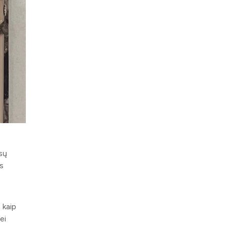
isų
is
 kaip
ei