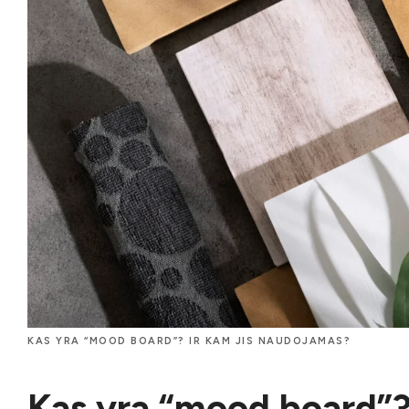
KAS YRA “MOOD BOARD”? IR KAM JIS NAUDOJAMAS?
Kas yra “mood board”?