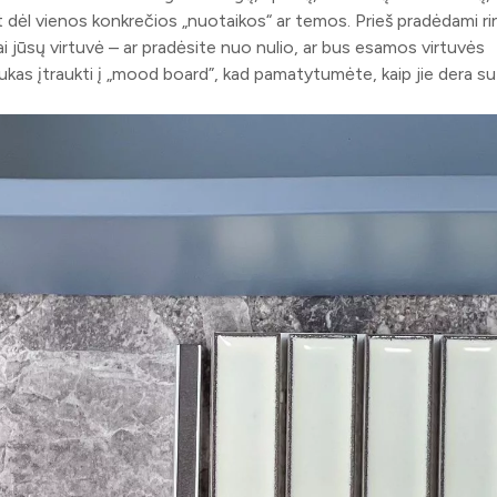
t dėl ​​vienos konkrečios „nuotaikos“ ar temos. Prieš pradėdami ri
ai jūsų virtuvė – ar pradėsite nuo nulio, ar bus esamos virtuvės
aukas įtraukti į „mood board”, kad pamatytumėte, kaip jie dera su