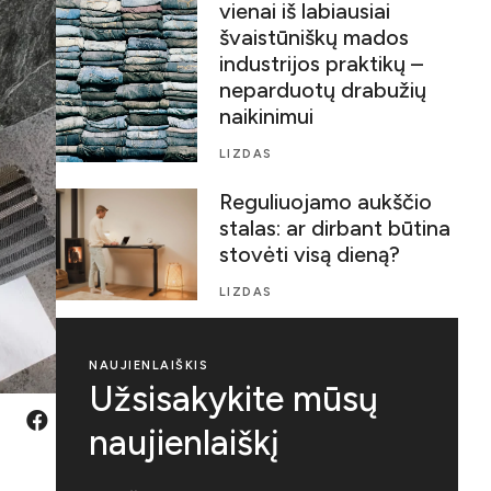
vienai iš labiausiai
švaistūniškų mados
industrijos praktikų –
neparduotų drabužių
naikinimui
LIZDAS
Reguliuojamo aukščio
stalas: ar dirbant būtina
stovėti visą dieną?
LIZDAS
NAUJIENLAIŠKIS
Užsisakykite mūsų
naujienlaiškį