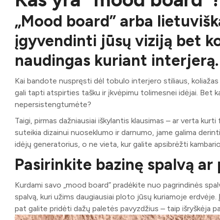
„Mood board” arba lietuvišk
įgyvendinti jūsų viziją bet ko
naudingas kuriant interjerą.
Kai bandote nuspręsti dėl tobulo interjero stiliaus, koliažas 
gali tapti atspirties tašku ir įkvėpimu tolimesnei idėjai. Bet kaip
nepersistengtumėte?
Taigi, pirmas dažniausiai iškylantis klausimas – ar verta kurti 
suteikia dizainui nuoseklumo ir darnumo, jame galima derinti
idėjų generatorius, o ne vieta, kur galite apsibrėžti kambario 
Pasirinkite bazinę spalvą ar
Kurdami savo „mood board” pradėkite nuo pagrindinės spalvos
spalvą, kuri užims daugiausiai ploto jūsų kuriamoje erdvėje.
pat galite pridėti dažų paletės pavyzdžius – taip išryškėja pa