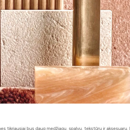
, nes tikriausiai bus daug medžiagų, spalvų, tekstūrų ir aksesuarų, 