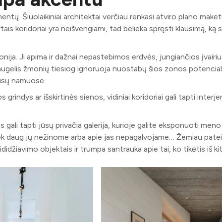
ntų. Šiuolaikiniai architektai verčiau renkasi atviro plano maket
is koridoriai yra neišvengiami, tad belieka spręsti klausimą, ką s
mfonija. Ji apima ir dažnai nepastebimos erdvės, jungiančios įvair
 daugelis žmonių tiesiog ignoruoja nuostabų šios zonos potencialą
jūsų namuose.
indys ar išskirtinės sienos, vidiniai koridoriai gali tapti interje
us gali tapti jūsų privačia ​​galerija, kurioje galite eksponuoti meno
tiek daug jų nežinome arba apie jas nepagalvojame… Žemiau pate
asididžiavimo objektais ir trumpa santrauka apie tai, ko tikėtis iš ki