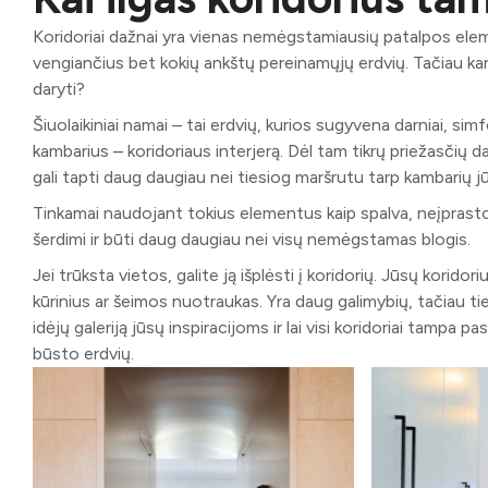
Koridoriai dažnai yra vienas nemėgstamiausių patalpos eleme
vengiančius bet kokių ankštų pereinamųjų erdvių. Tačiau karta
daryti?
Šiuolaikiniai namai – tai erdvių, kurios sugyvena darniai, si
kambarius – koridoriaus interjerą. Dėl tam tikrų priežasčių
gali tapti daug daugiau nei tiesiog maršrutu tarp kambarių 
Tinkamai naudojant tokius elementus kaip spalva, neįprastos gr
šerdimi ir būti daug daugiau nei visų nemėgstamas blogis.
Jei trūksta vietos, galite ją išplėsti į koridorių. Jūsų koridori
kūrinius ar šeimos nuotraukas. Yra daug galimybių, tačiau 
idėjų galeriją jūsų inspiracijoms ir lai visi koridoriai tampa p
būsto erdvių.