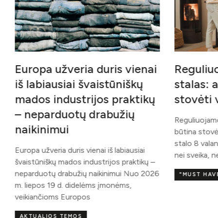
enai
Reguliuojamo aukščio
Mad
kų
stalas: ar dirbant būtina
pris
tikų
stovėti visą dieną?
„CO
Reguliuojamo aukščio stalas: ar dirbant
Mados
būtina stovėti visą dieną? Stovėti prie
kolek
stalo 8 valandas be pertraukų iš tiesų nėra
ketvi
iai
nei sveika, nei realistiška, nors
mados
tikų –
kolek
o 2026
"MUST HAVE"
susiri
GYV