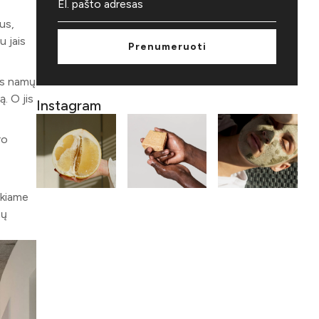
us,
u jais
Prenumeruoti
ius namų
. O jis
Instagram
ro
ikiame
tų