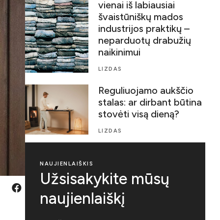
vienai iš labiausiai
švaistūniškų mados
industrijos praktikų –
neparduotų drabužių
naikinimui
LIZDAS
Reguliuojamo aukščio
stalas: ar dirbant būtina
stovėti visą dieną?
LIZDAS
NAUJIENLAIŠKIS
Užsisakykite mūsų
naujienlaiškį