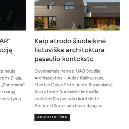
olaikinė
itektūra
kste
B Studija
Kalinauskas,
stė Rakauskaitė
lietuviška
kontekste
vo daugiau