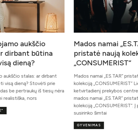
os namai „ES.TAR“
Kaip atrodo šiu
tatė naują kolekciją
lietuviška arch
NSUMERIST“
pasaulio konte
 namai „ES.TAR“ pristatė naują
Gyvenamsis namas: UA
ciją „CONSUMERIST“ Liepos 2-ąją,
Archispektras – Aidas 
rtadienį prekybos centre „Panorama“
Mantas Gipas Foto: Ai
 namai „ES.TAR“ pristatė naują
Kaip atrodo šiuolaikinė 
ciją „CONSUMERIST“. Į pristatymą
architektūra pasaulio 
nko šimtai
Architektūra visada bu
ENIMAS
ARCHITEKTŪRA