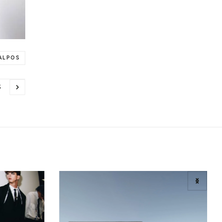
ALPOS
S