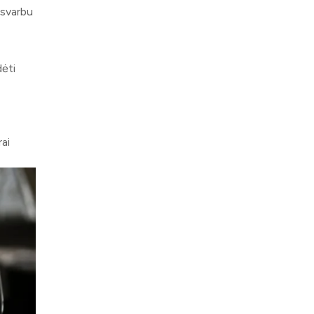
 svarbu
dėti
rai