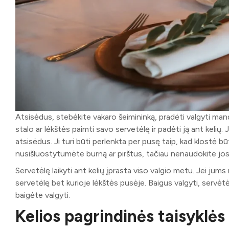
Atsisėdus, stebėkite vakaro šeimininką, pradėti valgyti mand
stalo ar lėkštės paimti savo servetėlę ir padėti ją ant kelių. 
atsisėdus. Ji turi būti perlenkta per pusę taip, kad klostė b
nusišluostytumėte burną ar pirštus, tačiau nenaudokite jos
Servetėlę laikyti ant kelių įprasta viso valgio metu. Jei jums r
servetėlę bet kurioje lėkštės pusėje. Baigus valgyti, servėtėl
baigėte valgyti.
Kelios pagrindinės taisyklės