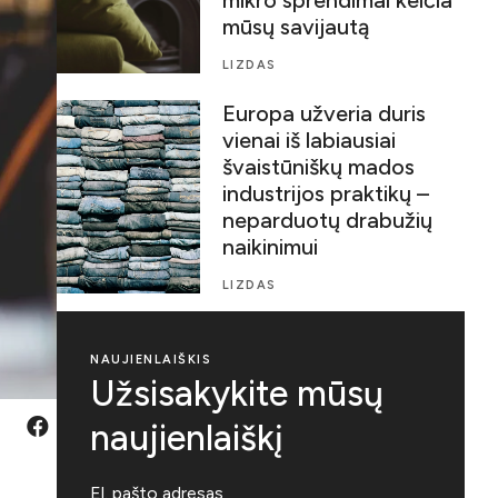
mūsų savijautą
LIZDAS
Europa užveria duris
vienai iš labiausiai
švaistūniškų mados
industrijos praktikų –
neparduotų drabužių
naikinimui
LIZDAS
NAUJIENLAIŠKIS
Užsisakykite mūsų
naujienlaiškį