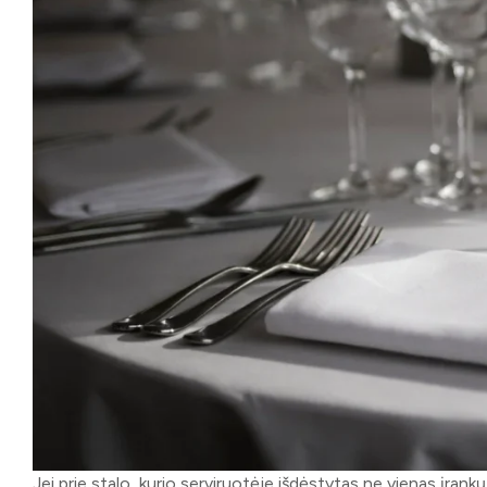
Jei prie stalo, kurio serviruotėje išdėstytas ne vienas įrank