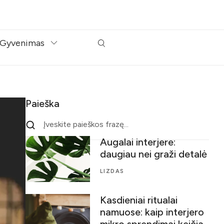
Gyvenimas
Paieška
Augalai interjere:
daugiau nei graži detalė
LIZDAS
Kasdieniai ritualai
namuose: kaip interjero
mikro sprendimai keičia