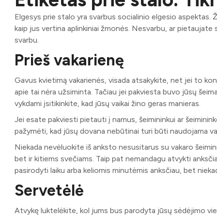
Elgesys prie stalo yra svarbus socialinio elgesio aspektas. Ži
kaip jus vertina aplinkiniai žmonės. Nesvarbu, ar pietaujate s
svarbu.
Prieš vakarienę
Gavus kvietimą vakarienės, visada atsakykite, net jei to ko
apie tai nėra užsiminta. Tačiau jei pakviesta buvo jūsų šeima, 
vykdami įsitikinkite, kad jūsų vaikai žino geras manieras.
Jei esate pakviesti pietauti į namus, šeimininkui ar šeimini
pažymėti, kad jūsų dovana nebūtinai turi būti naudojama va
Niekada nevėluokite iš anksto nesusitarus su vakaro šeimini
bet ir kitiems svečiams. Taip pat nemandagu atvykti anksč
pasirodyti laiku arba keliomis minutėmis anksčiau, bet niekad
Servetėlė
Atvykę luktelėkite, kol jums bus parodyta jūsų sėdėjimo vie