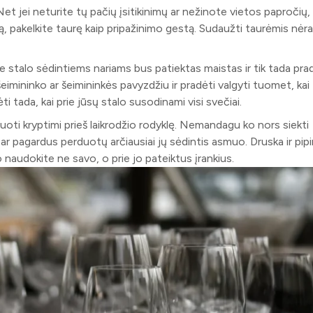
Net jei neturite tų pačių įsitikinimų ar nežinote vietos papročių,
stą, pakelkite taurę kaip pripažinimo gestą. Sudaužti taurėmis nėra
e stalo sėdintiems nariams bus patiektas maistas ir tik tada pra
 šeimininko ar šeimininkės pavyzdžiu ir pradėti valgyti tuomet, kai
ti tada, kai prie jūsų stalo susodinami visi svečiai.
uoti kryptimi prieš laikrodžio rodyklę. Nemandagu ko nors siekti
ar pagardus perduotų arčiausiai jų sėdintis asmuo. Druska ir pipi
 naudokite ne savo, o prie jo pateiktus įrankius.