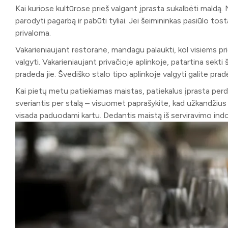
Kai kuriose kultūrose prieš valgant įprasta sukalbėti maldą. 
parodyti pagarbą ir pabūti tyliai. Jei šeimininkas pasiūlo to
privaloma.
Vakarieniaujant restorane, mandagu palaukti, kol visiems pri
valgyti. Vakarieniaujant privačioje aplinkoje, patartina sekti
pradeda jie. Švediško stalo tipo aplinkoje valgyti galite pradė
Kai pietų metu patiekiamas maistas, patiekalus įprasta perd
sveriantis per stalą – visuomet paprašykite, kad užkandžius 
visada paduodami kartu. Dedantis maistą iš serviravimo indo