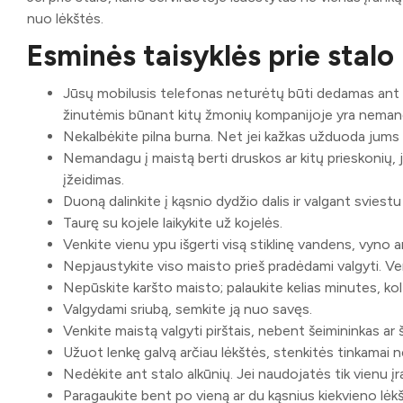
nuo lėkštės.
Esminės taisyklės prie stalo
Jūsų mobilusis telefonas neturėtų būti dedamas ant stal
žinutėmis būnant kitų žmonių kompanijoje yra neman
Nekalbėkite pilna burna. Net jei kažkas užduoda jums k
Nemandagu į maistą berti druskos ar kitų prieskonių, j
įžeidimas.
Duoną dalinkite į kąsnio dydžio dalis ir valgant sviestu 
Taurę su kojele laikykite už kojelės.
Venkite vienu ypu išgerti visą stiklinę vandens, vyno a
Nepjaustykite viso maisto prieš pradėdami valgyti. Ver
Nepūskite karšto maisto; palaukite kelias minutes, kol
Valgydami sriubą, semkite ją nuo savęs.
Venkite maistą valgyti pirštais, nebent šeimininkas ar 
Užuot lenkę galvą arčiau lėkštės, stenkitės tinkamai n
Nedėkite ant stalo alkūnių. Jei naudojatės tik vienu įra
Paragaukite bent po vieną ar du kąsnius kiekvieno lėkšt