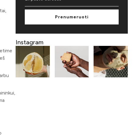
tai,
Prenumeruoti
a
Instagram
ietime
ieš
varbu
ininkui,
ama
o