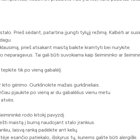
o. Prieš sėdant, patartina įjungti tylųjį režimą. Kalbėti ar susi
dagu.
lausimą, prieš atsakant maistą baikite kramtyti bei nurykite.
o neparagavus. Tai gali būti suvokiama kaip šeimininko ar šeimin
tepkite tik po vieną gabalėlį.
r kito gėrimo. Gurkšnokite mažais gurkšneliais.
čiau pjaukite po vieną ar du gabalėlius vienu metu.
 atvės.
šeimininkė rodo kitokį pavyzdį.
ešti maistą į burną naudojant stalo įrankius.
nkiu, laisvą ranką padėkite ant kelių.
ėje esančio patiekalo, išskyrus tų, kuriems galite būti alergiški.