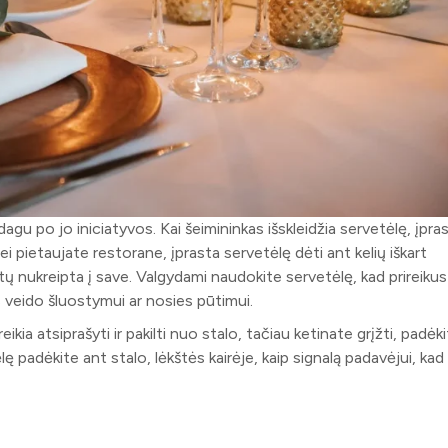
agu po jo iniciatyvos. Kai šeimininkas išskleidžia servetėlę, įpra
Jei pietaujate restorane, įprasta servetėlę dėti ant kelių iškart
ūtų nukreipta į save. Valgydami naudokite servetėlę, kad prireikus
 veido šluostymui ar nosies pūtimui.
eikia atsiprašyti ir pakilti nuo stalo, tačiau ketinate grįžti, padėk
ę padėkite ant stalo, lėkštės kairėje, kaip signalą padavėjui, kad