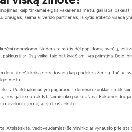
nojimas, kaip tinkamai elgtis vakarienės metu, gali labai pakeisti 
u draugais, šeima ar verslo partneriais, laikytis etiketo visada yr
nkrečiai neprašoma. Nedera teirautis dėl papildomų svečių, jei kv
paklausti ar jūsų vaikai taip pat kviečiami, yra priimtina. Beje, pr
nkei dera atnešti kokią nors dovaną kaip padėkos ženklą. Tačiau s
lgio metu.
nkais. Punktualumas yra pagarbos ir dėmesio ženklas ne tik šeim
iau, nes galite sutrukdyti šeimininko pasiruošimą. Rekomenduoj
a nevėluoti, jei neįspėjote iš anksto.
ta. Atsisėskite, vadovaudamiesi šeimininko ar vyriausio prie stal