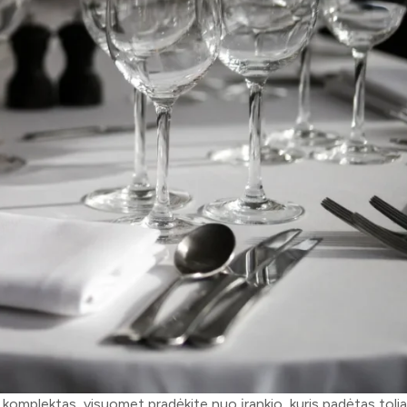
ų komplektas, visuomet pradėkite nuo įrankio, kuris padėtas tolia