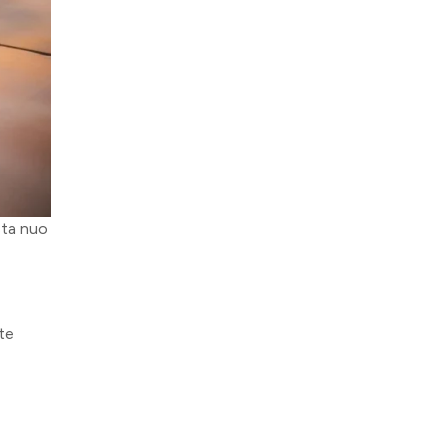
sta nuo
ite