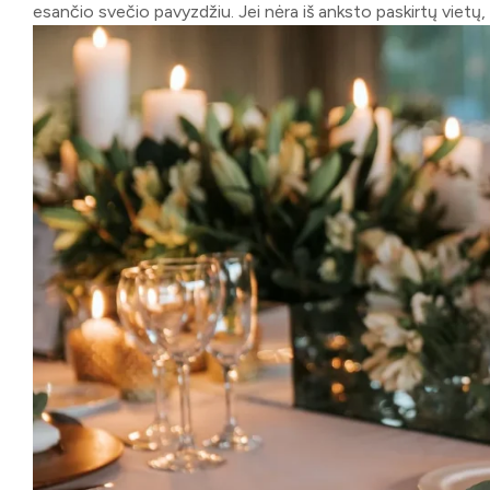
esančio svečio pavyzdžiu. Jei nėra iš anksto paskirtų vietų, g