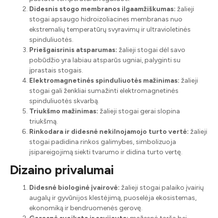
Didesnis stogo membranos ilgaamžiškumas:
žalieji
stogai apsaugo hidroizoliacines membranas nuo
ekstremalių temperatūrų svyravimų ir ultravioletinės
spinduliuotės.
Priešgaisrinis atsparumas:
žalieji stogai dėl savo
pobūdžio yra labiau atsparūs ugniai, palyginti su
įprastais stogais.
Elektromagnetinės spinduliuotės mažinimas:
žalieji
stogai gali ženkliai sumažinti elektromagnetinės
spinduliuotės skvarbą.
Triukšmo mažinimas:
žalieji stogai gerai slopina
triukšmą.
Rinkodara ir didesnė nekilnojamojo turto vertė:
žalieji
stogai padidina rinkos galimybes, simbolizuoja
įsipareigojimą siekti tvarumo ir didina turto vertę.
Dizaino privalumai
Didesnė biologinė įvairovė:
žalieji stogai palaiko įvairių
augalų ir gyvūnijos klestėjimą, puoselėja ekosistemas,
ekonomiką ir bendruomenės gerovę.