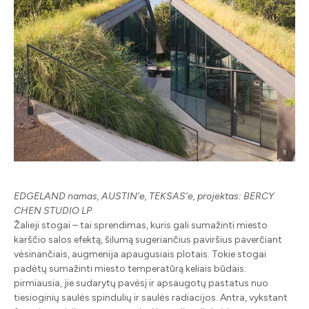
EDGELAND namas, AUSTIN’e, TEKSAS’e, projektas: BERCY
CHEN STUDIO LP
Žalieji stogai – tai sprendimas, kuris gali sumažinti miesto
karščio salos efektą, šilumą sugeriančius paviršius paverčiant
vėsinančiais, augmenija apaugusiais plotais. Tokie stogai
padėtų sumažinti miesto temperatūrą keliais būdais:
pirmiausia, jie sudarytų pavėsį ir apsaugotų pastatus nuo
tiesioginių saulės spindulių ir saulės radiacijos. Antra, vykstant