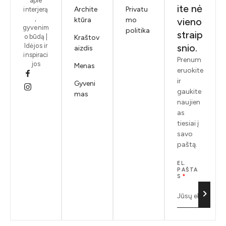
apie
ite nė
Archite
Privatu
interjerą
,
ktūra
mo
vieno
gyvenim
politika
straip
o būdą |
Kraštov
Idėjos ir
snio.
aizdis
inspiraci
Prenum
jos
Menas
eruokite
ir
Gyveni
gaukite
mas
naujien
as
tiesiai į
savo
paštą.
EL.
PAŠTA
S