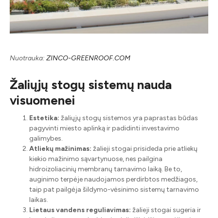
Nuotrauka:
ZINCO-GREENROOF.COM
Žaliųjų stogų sistemų nauda
visuomenei
Estetika:
žaliųjų stogų sistemos yra paprastas būdas
pagyvinti miesto aplinką ir padidinti investavimo
galimybes.
Atliekų mažinimas:
žalieji stogai prisideda prie atliekų
kiekio mažinimo sąvartynuose, nes pailgina
hidroizoliacinių membranų tarnavimo laiką. Be to,
auginimo terpėje naudojamos perdirbtos medžiagos,
taip pat pailgėja šildymo-vėsinimo sistemų tarnavimo
laikas.
Lietaus vandens reguliavimas:
žalieji stogai sugeria ir