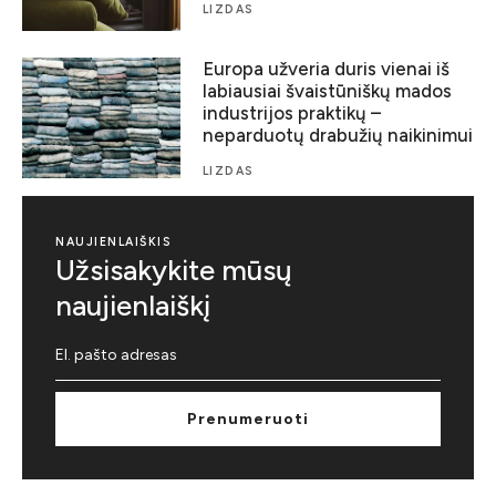
LIZDAS
Europa užveria duris vienai iš
labiausiai švaistūniškų mados
industrijos praktikų –
neparduotų drabužių naikinimui
LIZDAS
NAUJIENLAIŠKIS
Užsisakykite mūsų
naujienlaiškį
Prenumeruoti