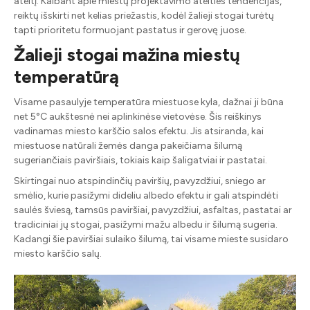
ateitį. Kalbant apie miestų projektavimo ateities tendencijas,
reiktų išskirti net kelias priežastis, kodėl žalieji stogai turėtų
tapti prioritetu formuojant pastatus ir gerovę juose.
Žalieji stogai mažina miestų
temperatūrą
Visame pasaulyje temperatūra miestuose kyla, dažnai ji būna
net 5°C aukštesnė nei aplinkinėse vietovėse. Šis reiškinys
vadinamas miesto karščio salos efektu. Jis atsiranda, kai
miestuose natūrali žemės danga pakeičiama šilumą
sugeriančiais paviršiais, tokiais kaip šaligatviai ir pastatai.
Skirtingai nuo atspindinčių paviršių, pavyzdžiui, sniego ar
smėlio, kurie pasižymi dideliu albedo efektu ir gali atspindėti
saulės šviesą, tamsūs paviršiai, pavyzdžiui, asfaltas, pastatai ar
tradiciniai jų stogai, pasižymi mažu albedu ir šilumą sugeria.
Kadangi šie paviršiai sulaiko šilumą, tai visame mieste susidaro
miesto karščio salų.