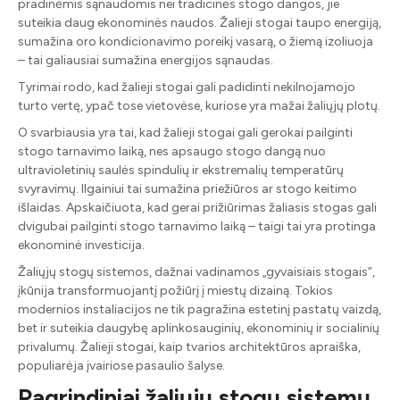
pradinėmis sąnaudomis nei tradicinės stogo dangos, jie
suteikia daug ekonominės naudos. Žalieji stogai taupo energiją,
sumažina oro kondicionavimo poreikį vasarą, o žiemą izoliuoja
– tai galiausiai sumažina energijos sąnaudas.
Tyrimai rodo, kad žalieji stogai gali padidinti nekilnojamojo
turto vertę, ypač tose vietovėse, kuriose yra mažai žaliųjų plotų.
O svarbiausia yra tai, kad žalieji stogai gali gerokai pailginti
stogo tarnavimo laiką, nes apsaugo stogo dangą nuo
ultravioletinių saulės spindulių ir ekstremalių temperatūrų
svyravimų. Ilgainiui tai sumažina priežiūros ar stogo keitimo
išlaidas. Apskaičiuota, kad gerai prižiūrimas žaliasis stogas gali
dvigubai pailginti stogo tarnavimo laiką – taigi tai yra protinga
ekonominė investicija.
Žaliųjų stogų sistemos, dažnai vadinamos „gyvaisiais stogais“,
įkūnija transformuojantį požiūrį į miestų dizainą. Tokios
modernios instaliacijos ne tik pagražina estetinį pastatų vaizdą,
bet ir suteikia daugybę aplinkosauginių, ekonominių ir socialinių
privalumų. Žalieji stogai, kaip tvarios architektūros apraiška,
populiarėja įvairiose pasaulio šalyse.
Pagrindiniai žaliųjų stogų sistemų