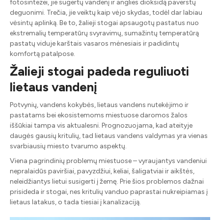
fotosintezei, jie sugertų vandenį ir anglies dioksidą paverstų
deguonimi. Trečia, jie veiktų kaip vėjo skydas, todėl dar labiau
vėsintų aplinką. Be to, žalieji stogai apsaugotų pastatus nuo
ekstremalių temperatūrų svyravimų, sumažintų temperatūrą
pastatų viduje karštais vasaros mėnesiais ir padidintų
komfortą patalpose.
Žalieji stogai padeda reguliuoti
lietaus vandenį
Potvynių, vandens kokybės, lietaus vandens nutekėjimo ir
pastatams bei ekosistemoms miestuose daromos žalos
iššūkiai tampa vis aktualesni. Prognozuojama, kad ateityje
daugės gausių kritulių, tad lietaus vandens valdymas yra vienas
svarbiausių miesto tvarumo aspektų.
Viena pagrindinių problemų miestuose – vyraujantys vandeniui
nepralaidūs paviršiai, pavyzdžiui, keliai, šaligatviai ir aikštės,
neleidžiantys lietui susigerti į žemę. Prie šios problemos dažnai
prisideda ir stogai, nes kritulių vanduo paprastai nukreipiamas į
lietaus latakus, o tada tiesiai į kanalizaciją.