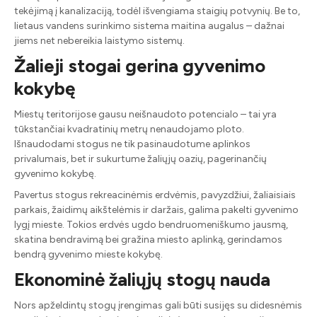
tekėjimą į kanalizaciją, todėl išvengiama staigių potvynių. Be to,
lietaus vandens surinkimo sistema maitina augalus – dažnai
jiems net nebereikia laistymo sistemų.
Žalieji stogai gerina gyvenimo
kokybę
Miestų teritorijose gausu neišnaudoto potencialo – tai yra
tūkstančiai kvadratinių metrų nenaudojamo ploto.
Išnaudodami stogus ne tik pasinaudotume aplinkos
privalumais, bet ir sukurtume žaliųjų oazių, pagerinančių
gyvenimo kokybę.
Pavertus stogus rekreacinėmis erdvėmis, pavyzdžiui, žaliaisiais
parkais, žaidimų aikštelėmis ir daržais, galima pakelti gyvenimo
lygį mieste. Tokios erdvės ugdo bendruomeniškumo jausmą,
skatina bendravimą bei gražina miesto aplinką, gerindamos
bendrą gyvenimo mieste kokybę.
Ekonominė žaliųjų stogų nauda
Nors apželdintų stogų įrengimas gali būti susijęs su didesnėmis