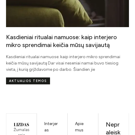
Kasdieniai ritualai namuose: kaip interjero
mikro sprendimai keičia mūsų savijautą
Kasdieniai ritualai namuose: kaip interjero mikro sprendimai
keičia mūsų savijautą Dar visai neseniai namai buvo tiesiog
vieta, į kurią grįždavome po darbo. Šiandien jie
AKTUALIOS TEMOS
Nepr
Interjer
Apie
Žurnalas
as
mus
aleisk