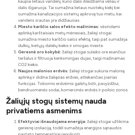
kaupia lietaus vandenį, kurio dalis išleidžiama vėliau ir
dalis išgaruoja. Tai sumažina lietaus nuotekų kiekį bei
sumažina kanalizacijos sistemų apkrovą tuo metu, kai
vandens srautas yra didžiausias.
Miesto karščio salos efekto mažinimas:
vėsindami
aplinką karštaisiais metų mėnesiais, žalieji stogai
sumažina miesto karščio salos efektą, taip pat sumažėja
dulkių, kietųjų dalelių kiekis ir smogas mieste.
Geresnė oro kokybė:
žalieji stogai sulaiko ore esančius
teršalus ir filtruoja kenksmingas dujas, taigi mažinamas
CO2 kiekis.
Naujos malonios erdvės:
žalieji stogai sukuria malonią
aplinką ir didina žaliąsias erdves, atliekančias įvairias
funkcijas. Tokiomis erdvėmis galėtų būti, pavyzdžiui,
bendruomenės sodai, komercinės erdvės ir poilsio zonos.
Žaliųjų stogų sistemų nauda
privatiems asmenims
Efektyviai išnaudojama energija:
žalieji stogai užtikrina
geresnę izoliaciją, todėl sumažėja energijos sąnaudos
pastato temperatūrai reguliuoti.