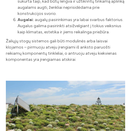
sukurta taip, kad būtų lengva ir užtikrintų tinkamą aplinką
augalams augti, ženkliai neprisidėdama prie
konstrukcijos svorio.
Augalai:
augalų pasirinkimas yra labai svarbus faktorius.
Augalus galima pasirinkti atsižvelgiant į tokius veiksnius
kaip klimatas, estetika ir jiems reikalinga priežiūra.
Žaliųjų stogų sistemos gali būti modulinės arba laisvai
klojamos – pirmuoju atveju įrengiami iš anksto paruošti
reikiamų komponentų tinkleliai, o antruoju atveju kiekvienas
komponentas yra įrengiamas atskirai.