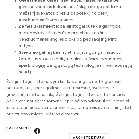
Geresnė sveikata ir savijauta:
mažesnė tarša bei
geresnė vandens kokybė ant žaliųjų stogų gali lemti
mažesnį sveikatos priežiūros poreikį ir didesnį
bendruomeniškumo jausmą.
Žemės ūkis mieste:
žalieji stogai suteikia galimybę
mieste vykdyti žemės ūkio projektus, mažinti
bendruomenės anglies dioksido pėdsaką ir gerinti
mitybą.
Švietimo galimybės:
švietimo įstaigos gali naudoti
žaliuosius stogus mokymo tikslais, šviesti visuomenę
apie biologiją, žaliųjų stogų technologijas ir įvairiapusę jų
naudą.
Žaliųjų stogų sistemos yra kur kas daugiau nei tik gražesni
pastatai; tai įsipareigojimas kurti tvaresnę, sveikesnę ir
gražesnę miesto aplinką. Žaliųjų stogų sistemos, teikiančios
įvairialypę naudą visuomenei ir privačiam sektoriui bei išmaniai
išnaudojančios dizaino privalumus, tampa vis svarbesniu į ateitį
orientuotos miestų plėtros elementu.
PASIDALINTI
ARCHITEKTŪRA