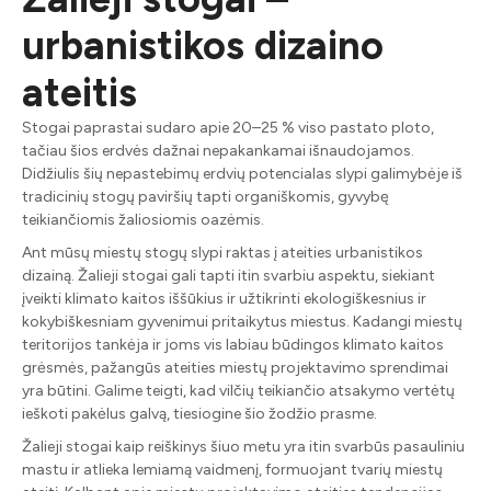
urbanistikos dizaino
ateitis
Stogai paprastai sudaro apie 20–25 % viso pastato ploto,
tačiau šios erdvės dažnai nepakankamai išnaudojamos.
Didžiulis šių nepastebimų erdvių potencialas slypi galimybėje iš
tradicinių stogų paviršių tapti organiškomis, gyvybę
teikiančiomis žaliosiomis oazėmis.
Ant mūsų miestų stogų slypi raktas į ateities urbanistikos
dizainą. Žalieji stogai gali tapti itin svarbiu aspektu, siekiant
įveikti klimato kaitos iššūkius ir užtikrinti ekologiškesnius ir
kokybiškesniam gyvenimui pritaikytus miestus. Kadangi miestų
teritorijos tankėja ir joms vis labiau būdingos klimato kaitos
grėsmės, pažangūs ateities miestų projektavimo sprendimai
yra būtini. Galime teigti, kad vilčių teikiančio atsakymo vertėtų
ieškoti pakėlus galvą, tiesiogine šio žodžio prasme.
Žalieji stogai kaip reiškinys šiuo metu yra itin svarbūs pasauliniu
mastu ir atlieka lemiamą vaidmenį, formuojant tvarių miestų