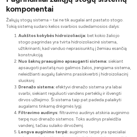
komponentai
Žaliųjų stogų sistema – tai ne tik augalai ant pastato stogo.
Tokią sistemą sudaro kelios svarbios sudedamosios dalys:
Aukštos kokybės hidroizoliacija:
bet kokio žaliojo
stogo pagrindas yra tvirta hidroizoliacinė sistema,
užtikrinanti, kad vanduo neprasisunktų į žemiau esančią
konstrukciją.
Nuo šaknų praaugimo apsauganti sistema:
siekiant
apsaugoti pastatą nuo galimos žalos, įrengiama sistema,
neleidžianti augalų šaknims prasiskverbti į hidroizoliacinį
sluoksnį.
Drenažo sistema:
efektyvi drenažo sistema yra labai
svarbi, siekiant reguliuoti vandens perteklių ir išvengti
dirvos užliejimo. Ši sistema taip pat padeda palaikyti
augalams tinkamą drėgmės lygį.
Filtravimo audinys:
filtravimo audinys atskiria auginimo
terpę nuo drenažo sistemos. Toks audinys praleidžia
vandenį, tačiau sulaiko dirvožemį.
Lengva auginimo terpė:
auginimo terpė yra specialiai