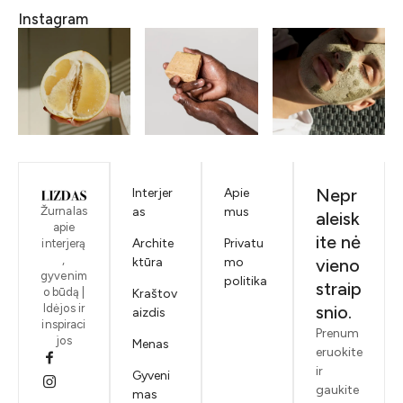
Instagram
Nepr
Interjer
Apie
Žurnalas
as
mus
aleisk
apie
ite nė
Archite
Privatu
interjerą
,
ktūra
mo
vieno
gyvenim
politika
straip
o būdą |
Kraštov
Idėjos ir
snio.
aizdis
inspiraci
Prenum
jos
Menas
eruokite
ir
Gyveni
gaukite
mas