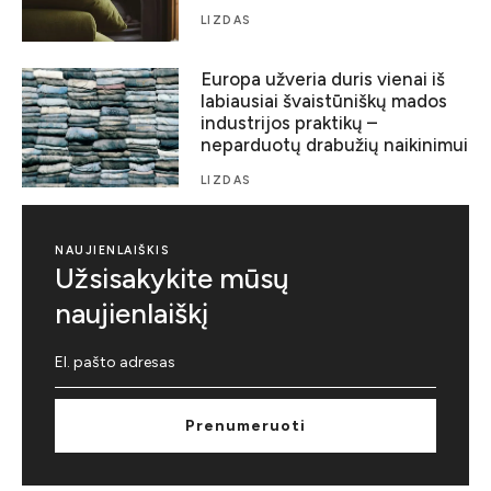
LIZDAS
Europa užveria duris vienai iš
labiausiai švaistūniškų mados
industrijos praktikų –
neparduotų drabužių naikinimui
LIZDAS
NAUJIENLAIŠKIS
Užsisakykite mūsų
naujienlaiškį
Prenumeruoti