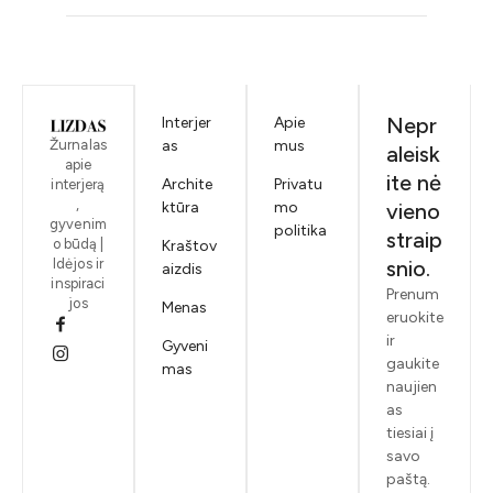
Nepr
Interjer
Apie
Žurnalas
as
mus
aleisk
apie
ite nė
Archite
Privatu
interjerą
,
ktūra
mo
vieno
gyvenim
politika
straip
o būdą |
Kraštov
Idėjos ir
snio.
aizdis
inspiraci
Prenum
jos
Menas
eruokite
ir
Gyveni
gaukite
mas
naujien
as
tiesiai į
savo
paštą.