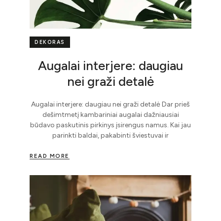
DEKORAS
Augalai interjere: daugiau
nei graži detalė
Augalai interjere: daugiau nei graži detalė Dar prieš
dešimtmetį kambariniai augalai dažniausiai
būdavo paskutinis pirkinys įsirengus namus. Kai jau
parinkti baldai, pakabinti šviestuvai ir
READ MORE