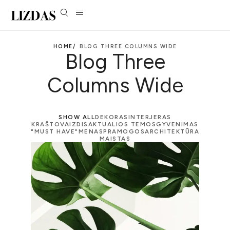
HOME/
BLOG THREE COLUMNS WIDE
Blog Three
Columns Wide
SHOW ALL
DEKORAS
INTERJERAS
KRAŠTOVAIZDIS
AKTUALIOS TEMOS
GYVENIMAS
"MUST HAVE"
MENAS
PRAMOGOS
ARCHITEKTŪRA
MAISTAS