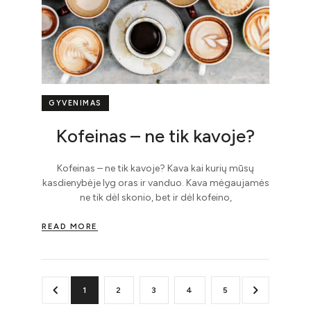
GYVENIMAS
Kofeinas – ne tik kavoje?
Kofeinas – ne tik kavoje? Kava kai kurių mūsų
kasdienybėje lyg oras ir vanduo. Kava mėgaujamės
ne tik dėl skonio, bet ir dėl kofeino,
READ MORE
1
2
3
4
5