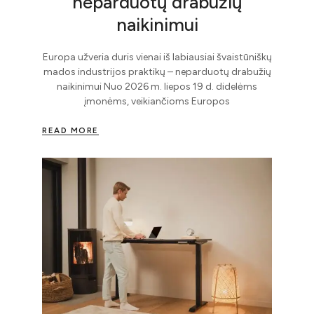
neparduotų drabužių
naikinimui
Europa užveria duris vienai iš labiausiai švaistūniškų
mados industrijos praktikų – neparduotų drabužių
naikinimui Nuo 2026 m. liepos 19 d. didelėms
įmonėms, veikiančioms Europos
READ MORE