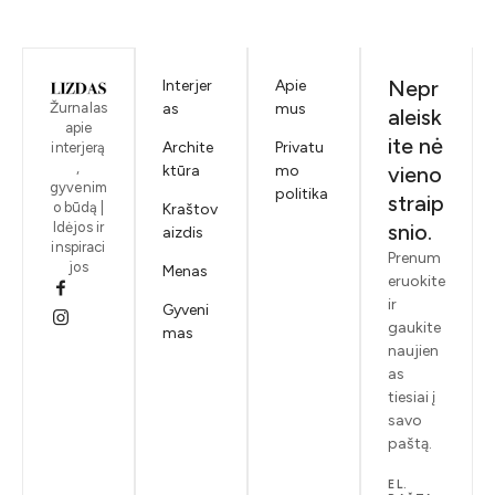
Nepr
Interjer
Apie
Žurnalas
as
mus
aleisk
apie
ite nė
Archite
Privatu
interjerą
,
ktūra
mo
vieno
gyvenim
politika
straip
o būdą |
Kraštov
Idėjos ir
snio.
aizdis
inspiraci
Prenum
jos
Menas
eruokite
ir
Gyveni
gaukite
mas
naujien
as
tiesiai į
savo
paštą.
EL.