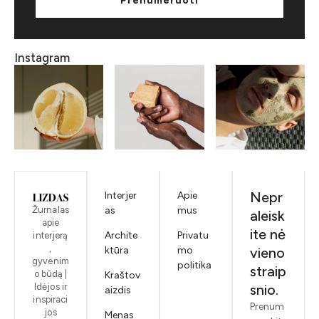
Prenumeruoti
Instagram
Nepr
Interjer
Apie
Žurnalas
as
mus
aleisk
apie
ite nė
Archite
Privatu
interjerą
,
ktūra
mo
vieno
gyvenim
politika
straip
o būdą |
Kraštov
Idėjos ir
snio.
aizdis
inspiraci
Prenum
jos
Menas