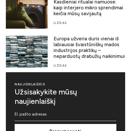
Kasdieniai ritualai namuose:
kaip interjero mikro sprendimai
keičia mūsų savijautą
LIZDAS
Europa užveria duris vienai iš
labiausiai švaistūniškų mados
industrijos praktikų –
neparduotų drabužių naikinimui
LIZDAS
NAUJIENLAIŠKIS
Užsisakykite mūsų
naujienlaiškį