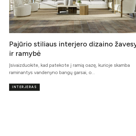
Pajūrio stiliaus interjero dizaino žaves
ir ramybė
Įsivaizduokite, kad patekote į ramią oazę, kurioje skamba
raminantys vandenyno bangų garsai, o…
INTERJERAS