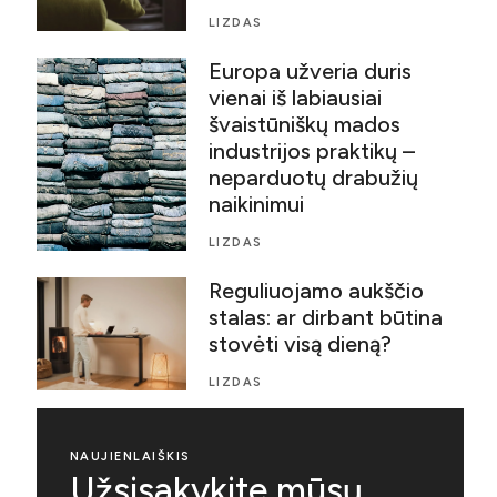
LIZDAS
Europa užveria duris
vienai iš labiausiai
švaistūniškų mados
industrijos praktikų –
neparduotų drabužių
naikinimui
LIZDAS
Reguliuojamo aukščio
stalas: ar dirbant būtina
stovėti visą dieną?
LIZDAS
NAUJIENLAIŠKIS
Užsisakykite mūsų