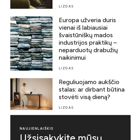
LIZDAS
Europa užveria duris
vienai iš labiausiai
švaistūniškų mados
industrijos praktikų –
neparduotų drabužių
naikinimui
LIZDAS
Reguliuojamo aukščio
stalas: ar dirbant būtina
stovėti visą dieną?
LIZDAS
NAUJIENLAIŠKIS
Užsisakykite mūsų