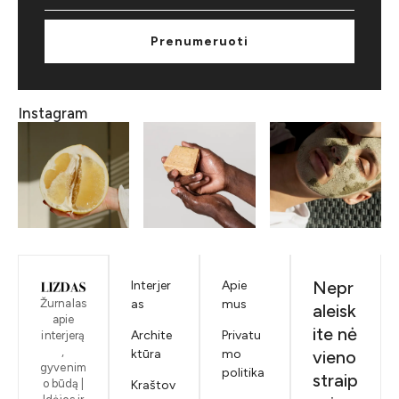
Prenumeruoti
Instagram
Nepr
Interjer
Apie
Žurnalas
as
mus
aleisk
apie
ite nė
Archite
Privatu
interjerą
,
ktūra
mo
vieno
gyvenim
politika
straip
o būdą |
Kraštov