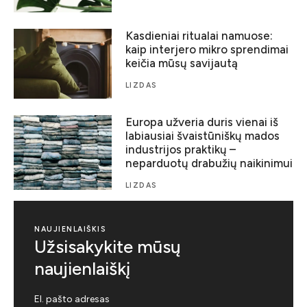
Kasdieniai ritualai namuose:
kaip interjero mikro sprendimai
keičia mūsų savijautą
LIZDAS
Europa užveria duris vienai iš
labiausiai švaistūniškų mados
industrijos praktikų –
neparduotų drabužių naikinimui
LIZDAS
NAUJIENLAIŠKIS
Užsisakykite mūsų
naujienlaiškį