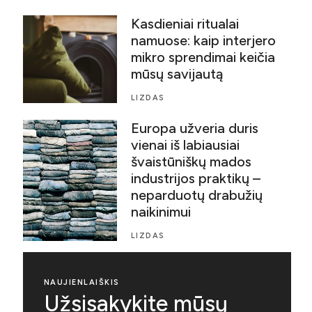
Kasdieniai ritualai
namuose: kaip interjero
mikro sprendimai keičia
mūsų savijautą
LIZDAS
Europa užveria duris
vienai iš labiausiai
švaistūniškų mados
industrijos praktikų –
neparduotų drabužių
naikinimui
LIZDAS
NAUJIENLAIŠKIS
Užsisakykite mūsų