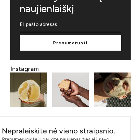
naujienlaiškį
Prenumeruoti
Instagram
Nepraleiskite nė vieno straipsnio.
Prenumeruokite ir gaukite naujienas tiesiai į savo