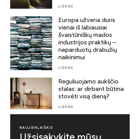
LIZDAS
Europa užveria duris
vienai iš labiausiai
švaistūniškų mados
industrijos praktikų –
neparduotų drabužių
naikinimui
LIZDAS
Reguliuojamo aukščio
stalas: ar dirbant būtina
stovėti visą dieną?
LIZDAS
NAUJIENLAIŠKIS
Užsisakykite mūsų