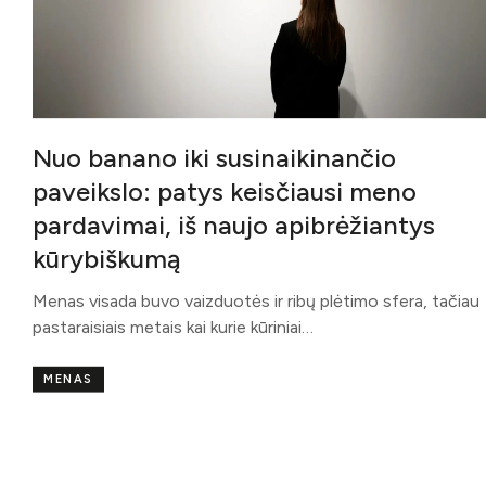
Nuo banano iki susinaikinančio
paveikslo: patys keisčiausi meno
pardavimai, iš naujo apibrėžiantys
kūrybiškumą
Menas visada buvo vaizduotės ir ribų plėtimo sfera, tačiau
pastaraisiais metais kai kurie kūriniai…
MENAS