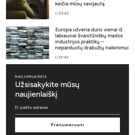
keičia mūsų savijautą
LIZDAS
Europa užveria duris vienai iš
labiausiai švaistūniškų mados
industrijos praktikų –
neparduotų drabužių naikinimui
LIZDAS
NAUJIENLAIŠKIS
Užsisakykite mūsų
naujienlaiškį
Prenumeruoti