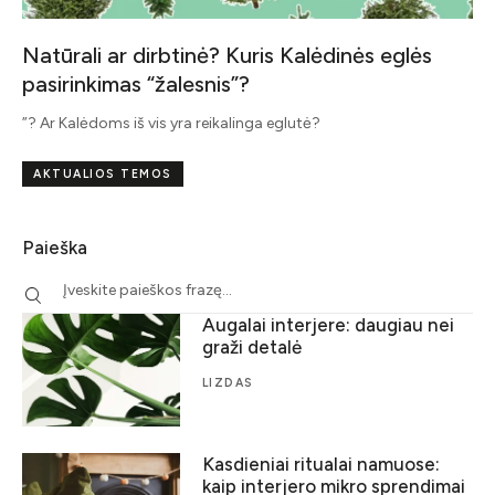
Natūrali ar dirbtinė? Kuris Kalėdinės eglės
pasirinkimas “žalesnis”?
”? Ar Kalėdoms iš vis yra reikalinga eglutė?
AKTUALIOS TEMOS
Paieška
Augalai interjere: daugiau nei
graži detalė
LIZDAS
Kasdieniai ritualai namuose:
kaip interjero mikro sprendimai