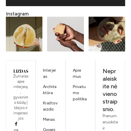
Instagram
Nepr
Interjer
Apie
Žurnalas
as
mus
aleisk
apie
ite nė
Archite
Privatu
interjerą
,
ktūra
mo
vieno
gyvenim
politika
straip
o būdą |
Kraštov
Idėjos ir
snio.
aizdis
inspiraci
Prenum
jos
Menas
eruokite
ir
Gyveni