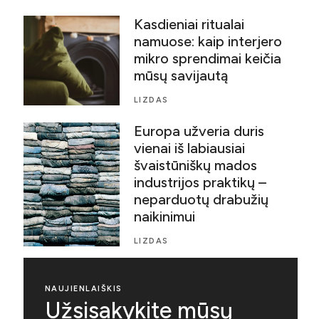
Kasdieniai ritualai
namuose: kaip interjero
mikro sprendimai keičia
mūsų savijautą
LIZDAS
Europa užveria duris
vienai iš labiausiai
švaistūniškų mados
industrijos praktikų –
neparduotų drabužių
naikinimui
LIZDAS
NAUJIENLAIŠKIS
Užsisakykite mūsų