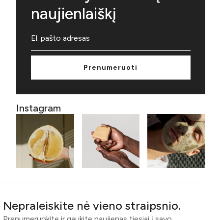
naujienlaiškį
Prenumeruoti
Instagram
Nepraleiskite nė vieno straipsnio.
Prenumeruokite ir gaukite naujienas tiesiai į savo