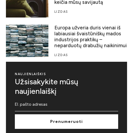
keičia mūsų savijautą
LIZDAS
Europa užveria duris vienai iš
labiausiai švaistūniškų mados
industrijos praktikų –
neparduotų drabužių naikinimui
LIZDAS
NAUJIENLAIŠKIS
Užsisakykite mūsų
naujienlaiškį
Prenumeruoti