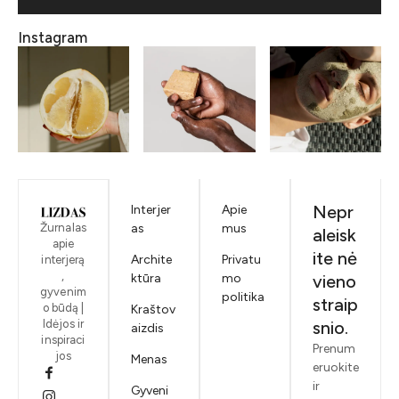
Instagram
Nepr
Interjer
Apie
Žurnalas
as
mus
aleisk
apie
ite nė
Archite
Privatu
interjerą
,
ktūra
mo
vieno
gyvenim
politika
straip
o būdą |
Kraštov
Idėjos ir
snio.
aizdis
inspiraci
Prenum
jos
Menas
eruokite
ir
Gyveni