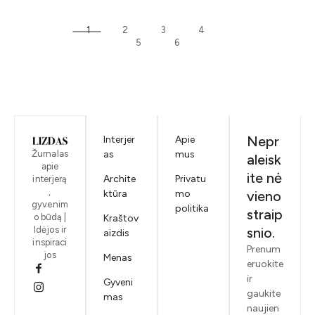
1
2
3
4
5
6
Nepr
Interjer
Apie
Žurnalas
as
mus
aleisk
apie
ite nė
Archite
Privatu
interjerą
,
ktūra
mo
vieno
gyvenim
politika
straip
o būdą |
Kraštov
Idėjos ir
snio.
aizdis
inspiraci
Prenum
jos
Menas
eruokite
ir
Gyveni
gaukite
mas
naujien