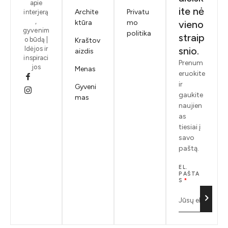
apie
ite nė
Archite
Privatu
interjerą
,
ktūra
mo
vieno
gyvenim
politika
straip
o būdą |
Kraštov
Idėjos ir
snio.
aizdis
inspiraci
Prenum
jos
Menas
eruokite
ir
Gyveni
gaukite
mas
naujien
as
tiesiai į
savo
paštą.
EL.
PAŠTA
S