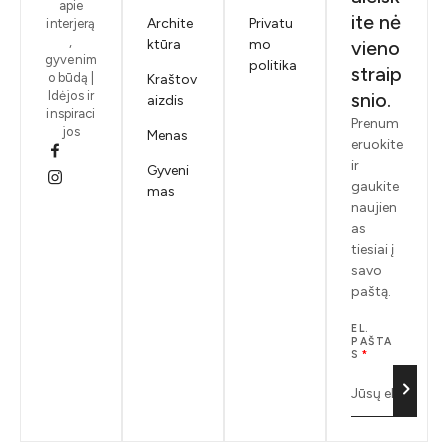
apie
ite nė
Archite
Privatu
interjerą
,
ktūra
mo
vieno
gyvenim
politika
straip
o būdą |
Kraštov
Idėjos ir
snio.
aizdis
inspiraci
Prenum
jos
Menas
eruokite
ir
Gyveni
gaukite
mas
naujien
as
tiesiai į
savo
paštą.
EL.
PAŠTA
S