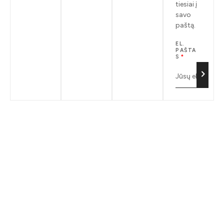
tiesiai į
savo
paštą.
EL.
PAŠTA
S