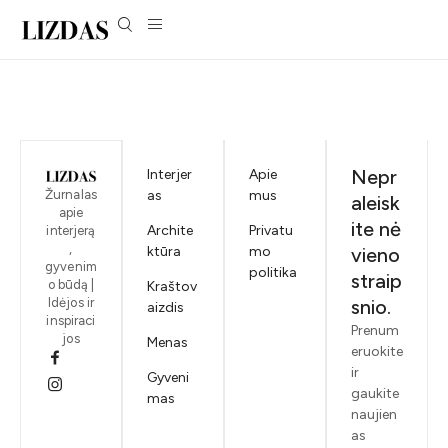
Nepr
Interjer
Apie
Žurnalas
as
mus
aleisk
apie
ite nė
Archite
Privatu
interjerą
,
ktūra
mo
vieno
gyvenim
politika
straip
o būdą |
Kraštov
Idėjos ir
snio.
aizdis
inspiraci
Prenum
jos
Menas
eruokite
ir
Gyveni
gaukite
mas
naujien
as